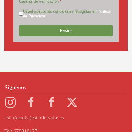
Casillas de verificación
*
Usted acepta las condiciones recogidas en
Politica
de Privacidad
Enviar
Síguenos
ester(arroba)esterdelvalle.es
Tel: 678816177